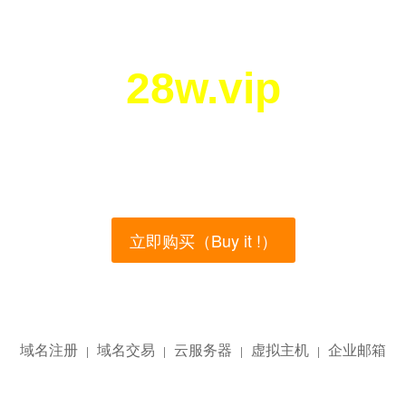
28w.vip
您所访问的域名正在西部数码（west.cn）出售！
main name is currently for sale on the west.cn, Buy
立即购买（Buy it !）
域名注册
域名交易
云服务器
虚拟主机
企业邮箱
|
|
|
|